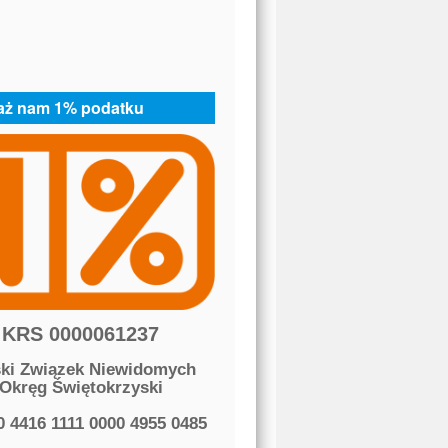
aż nam 1% podatku
KRS 0000061237
ski Związek Niewidomych
Okręg Świętokrzyski
0 4416 1111 0000 4955 0485