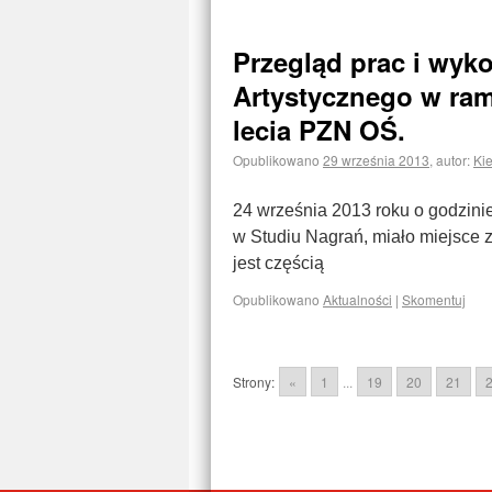
Przegląd prac i wy
Artystycznego w ra
lecia PZN OŚ.
Opublikowano
29 września 2013
,
autor:
Kie
24 września 2013 roku o godzin
w Studiu Nagrań, miało miejsce 
jest częścią
Opublikowano
Aktualności
|
Skomentuj
Strony:
«
1
...
19
20
21