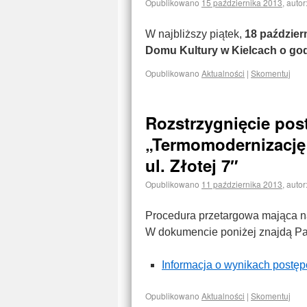
Opublikowano
15 października 2013
,
autor
W najbliższy piątek,
18 paździer
Domu Kultury w Kielcach o go
Opublikowano
Aktualności
|
Skomentuj
Rozstrzygnięcie pos
„Termomodernizację
ul. Złotej 7″
Opublikowano
11 października 2013
,
autor
Procedura przetargowa mająca n
W dokumencie poniżej znajdą P
Informacja o wynikach postę
Opublikowano
Aktualności
|
Skomentuj