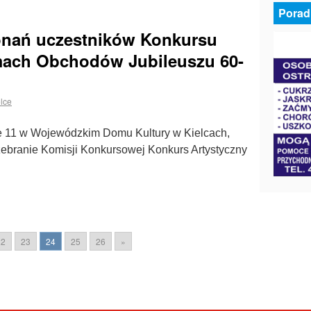
Porad
konań uczestników Konkursu
mach Obchodów Jubileuszu 60-
lce
ie 11 w Wojewódzkim Domu Kultury w Kielcach,
zebranie Komisji Konkursowej Konkurs Artystyczny
22
23
24
25
26
»