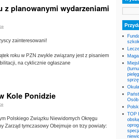
ku z planowanymi wydarzeniami
Przyda
lce
Funda
yscy zainteresowani!
szkol
Lecze
ątek roku w PZN zwykle związany jest z pisaniem
Maga
litacji, na cyklicznie ogłaszane
Miejs
(turnu
pielę
sprzę
Okula
w Kole Ponidzie
Państ
Osób
ce
Polsk
TOP F
wym Polskiego Związku Niewidomych Okręgu
obsłu
oprog
ny Zarząd tymczasowy Obejmuje on trzy powiaty:
specj
niewi