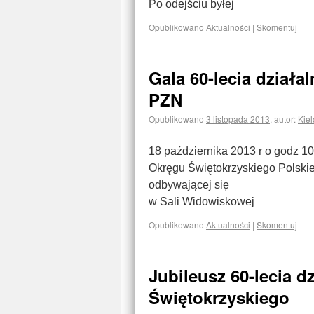
Po odejściu byłej
Opublikowano
Aktualności
|
Skomentuj
Gala 60-lecia dział
PZN
Opublikowano
3 listopada 2013
,
autor:
Kiel
18 października 2013 r o godz 10 
Okręgu Świętokrzyskiego Polski
odbywającej się
w Sali Widowiskowej
Opublikowano
Aktualności
|
Skomentuj
Jubileusz 60-lecia 
Świętokrzyskiego