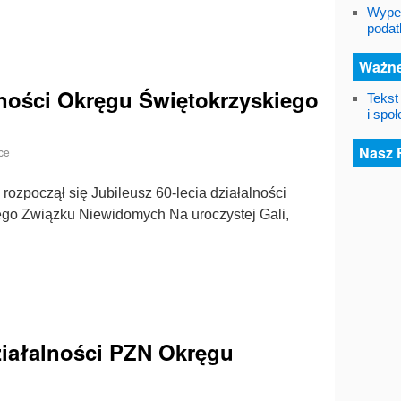
Wypeł
podat
Ważne
alności Okręgu Świętokrzyskiego
Tekst
i spo
Nasz 
ce
rozpoczął się Jubileusz 60-lecia działalności
ego Związku Niewidomych Na uroczystej Gali,
działalności PZN Okręgu