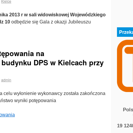
:
Kielce
nika 2013 r w sali widowiskowej Wojewódzkiego
dz 10
odbędzie się Gala z okazji Jubileuszu
Przek
tępowania na
 budynku DPS w Kielcach przy
:
admin
a celu wyłonienie wykonawcy została zakończona
aństwo wyniki potępowania
Pol
powania
19 124