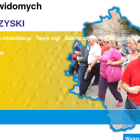
ewidomych
ZYSKI
 rehabilitacja
Twoje ulgi
Galeria zdjęć
Wyraź opinię
W
ia
Wyszu