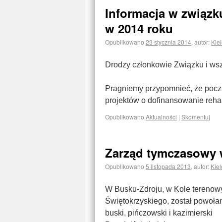
Informacja w związ
w 2014 roku
Opublikowano
23 stycznia 2014
,
autor:
Kie
Drodzy członkowie Związku i wsz
Pragniemy przypomnieć, że pocz
projektów o dofinansowanie rehabi
Opublikowano
Aktualności
|
Skomentuj
Zarząd tymczasowy 
Opublikowano
5 listopada 2013
,
autor:
Kiel
W Busku-Zdroju, w Kole tereno
Świętokrzyskiego, został powoła
buski, pińczowski i kazimierski