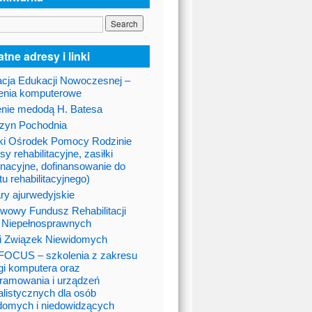
tne adresy i linki
cja Edukacji Nowoczesnej –
enia komputerowe
nie medodą H. Batesa
zyn Pochodnia
ki Ośrodek Pomocy Rodzinie
sy rehabilitacyjne, zasiłki
gnacyjne, dofinansowanie do
tu rehabilitacyjnego)
ry ajurwedyjskie
wowy Fundusz Rehabilitacji
 Niepełnosprawnych
i Związek Niewidomych
OCUS – szkolenia z zakresu
gi komputera oraz
ramowania i urządzeń
alistycznych dla osób
domych i niedowidzących