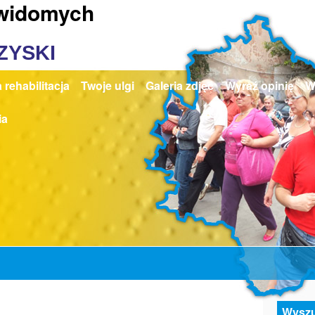
ewidomych
ZYSKI
 rehabilitacja
Twoje ulgi
Galeria zdjęć
Wyraź opinię
W
ia
Wyszu