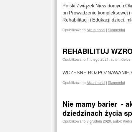
Polski Związek Niewidomych Okrę
pn Prowadzenie kompleksowej i c
Rehabilitacji i Edukacji dzieci, m
Opublikowano
Aktualności
|
Skomentuj
REHABILITUJ WZRO
Opublikowano
1 lutego 2021
,
autor:
Kielce
WCZESNE ROZPOZNAWANIE 
Opublikowano
Aktualności
|
Skomentuj
Nie mamy barier - 
dziedzinach życia 
Opublikowano
8 grudnia 2020
,
autor:
Kielc