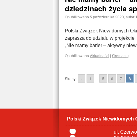
dziedzinach życia 
Opublikowano
5 października 2020
,
autor:
Polski Związek Niewidomych Okr
zaprasza do udziału w projekcie
„Nie mamy barier – aktywny nie
Opublikowano
Aktualności
|
Skomentuj
Strony:
«
1
...
5
6
7
8
Polski Związek Niewidomych 
ul. Czerw