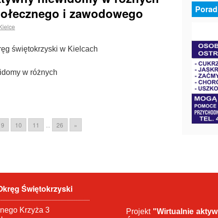
Porad
społecznego i zawodowego
Kielce
ęg świętokrzyski w Kielcach
widomy w różnych
9
10
11
...
26
»
Okręg Świętokrzyski
onego Krzyża 3
Projekt
"Wirtualnie akty