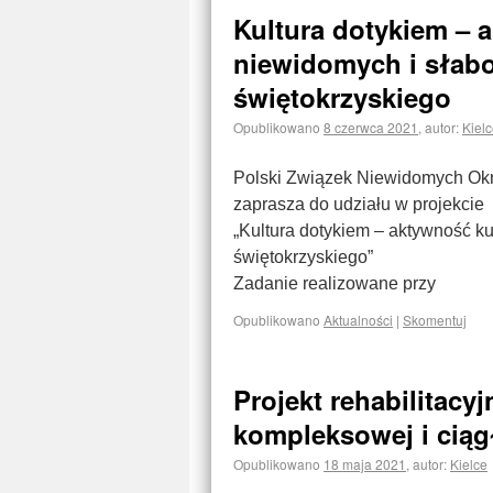
Kultura dotykiem – 
niewidomych i słab
świętokrzyskiego
Opublikowano
8 czerwca 2021
,
autor:
Kiel
Polski Związek Niewidomych Okr
zaprasza do udziału w projekcie
„Kultura dotykiem – aktywność k
świętokrzyskiego”
Zadanie realizowane przy
Opublikowano
Aktualności
|
Skomentuj
Projekt rehabilitac
kompleksowej i ciągłe
Opublikowano
18 maja 2021
,
autor:
Kielce