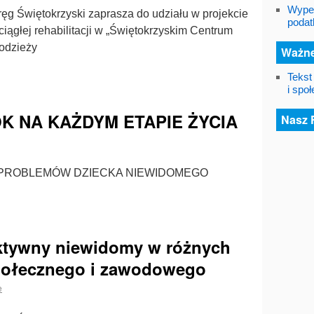
Wypeł
g Świętokrzyski zaprasza do udziału w projekcie
podat
iągłej rehabilitacji w „Świętokrzyskim Centrum
łodzieży
Ważne
Tekst
i spo
K NA KAŻDYM ETAPIE ŻYCIA
Nasz 
PROBLEMÓW DZIECKA NIEWIDOMEGO
aktywny niewidomy w różnych
społecznego i zawodowego
e