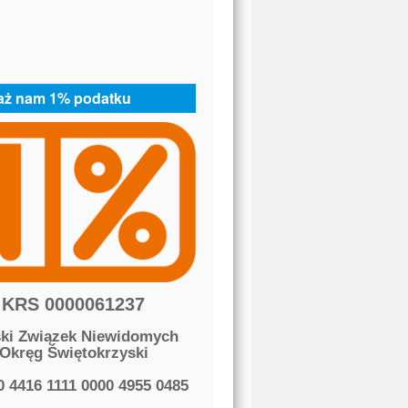
aż nam 1% podatku
KRS 0000061237
ski Związek Niewidomych
Okręg Świętokrzyski
0 4416 1111 0000 4955 0485