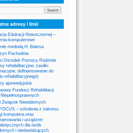
tne adresy i linki
cja Edukacji Nowoczesnej –
enia komputerowe
nie medodą H. Batesa
zyn Pochodnia
ki Ośrodek Pomocy Rodzinie
sy rehabilitacyjne, zasiłki
gnacyjne, dofinansowanie do
tu rehabilitacyjnego)
ry ajurwedyjskie
wowy Fundusz Rehabilitacji
 Niepełnosprawnych
i Związek Niewidomych
OCUS – szkolenia z zakresu
gi komputera oraz
ramowania i urządzeń
alistycznych dla osób
domych i niedowidzących