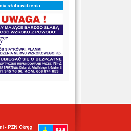
nia słabowidzenia
wni - PZN Okręg