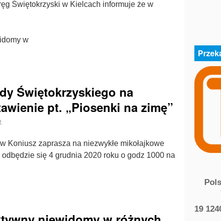
g Świętokrzyski w Kielcach informuje że w
widomy w
Przek
dy Świętokrzyskiego na
awienie pt. „Piosenki na zimę”
e
w Koniusz zaprasza na niezwykłe mikołajkowe
a odbędzie się 4 grudnia 2020 roku o godz 1000 na
Pol
19 124
aktywny niewidomy w różnych