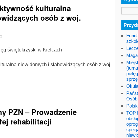
aktywność kulturalna
owidzących osób z woj.
Przyda
ce
Funda
szkol
Lecze
ęg świętokrzyski w Kielcach
Maga
Miejs
ulturalna niewidomych i słabowidzących osób z woj
(turnu
pielę
sprzę
Okula
Państ
Osób
Polsk
yjny PZN – Prowadzenie
TOP F
obsłu
j rehabilitacji
oprog
specj
niewi