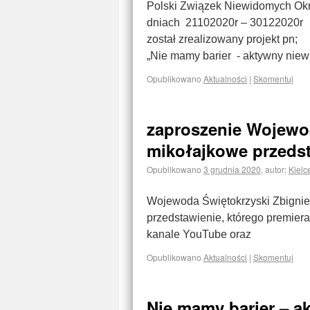
Polski Związek Niewidomych Okrę
dniach 21102020r – 30122020r
został zrealizowany projekt pn;
„Nie mamy barier - aktywny nie
Opublikowano
Aktualności
|
Skomentuj
zaproszenie Wojewo
mikołajkowe przedst
Opublikowano
3 grudnia 2020
,
autor:
Kielc
Wojewoda Świętokrzyski Zbignie
przedstawienie, którego premier
kanale YouTube oraz
Opublikowano
Aktualności
|
Skomentuj
Nie mamy barier – 