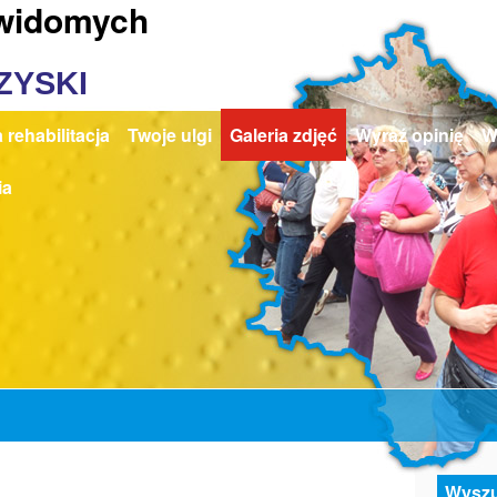
ewidomych
ZYSKI
 rehabilitacja
Twoje ulgi
Galeria zdjęć
Wyraź opinię
W
ia
Wyszu