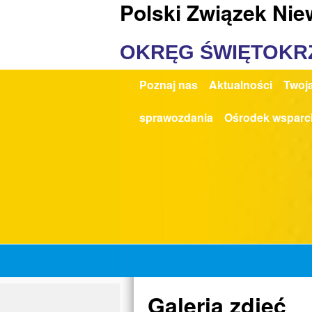
Polski Związek Ni
OKRĘG ŚWIĘTOKR
Poznaj nas
Aktualności
Twoja
sprawozdania
Ośrodek wsparc
Galeria zdjęć