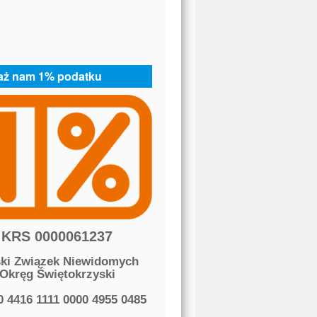
aż nam 1% podatku
KRS 0000061237
ski Związek Niewidomych
Okręg Świętokrzyski
0 4416 1111 0000 4955 0485