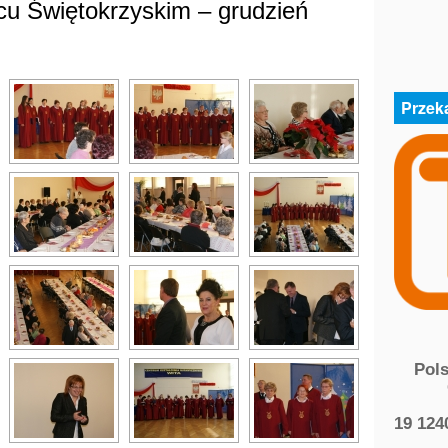
cu Świętokrzyskim – grudzień
Przek
Pol
19 124