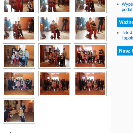
Wypeł
podat
Ważne
Tekst
i spo
Nasz 