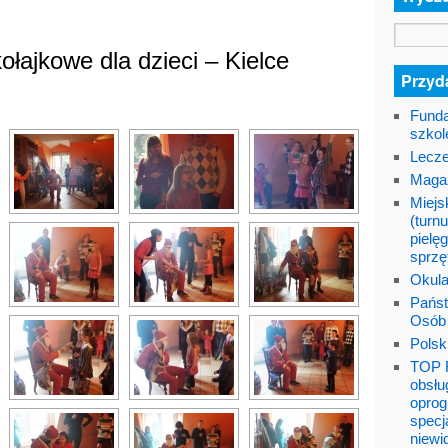
kołajkowe dla dzieci – Kielce
Przyda
Funda
szkol
Lecze
Maga
Miejs
(turnu
pielę
sprzę
Okula
Państ
Osób
Polsk
TOP F
obsłu
oprog
specj
niewi