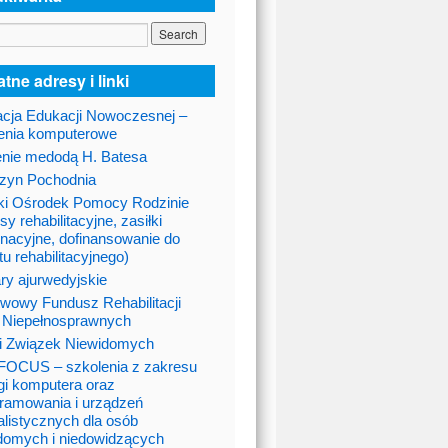
tne adresy i linki
cja Edukacji Nowoczesnej –
enia komputerowe
nie medodą H. Batesa
zyn Pochodnia
ki Ośrodek Pomocy Rodzinie
sy rehabilitacyjne, zasiłki
gnacyjne, dofinansowanie do
tu rehabilitacyjnego)
ry ajurwedyjskie
wowy Fundusz Rehabilitacji
 Niepełnosprawnych
i Związek Niewidomych
OCUS – szkolenia z zakresu
gi komputera oraz
ramowania i urządzeń
alistycznych dla osób
domych i niedowidzących