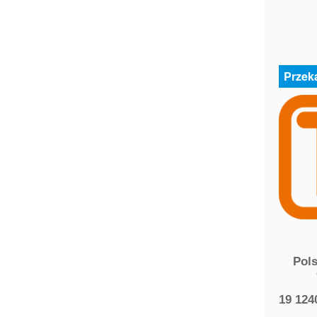
Przek
Pol
19 124