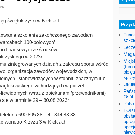
lce
ęg świętokrzyski w Kielcach
Przyda
Funda
nizowanie szkolenia zakończonego zawodami
szkol
 warcabach 100-polowych”.
Lecze
ciu finansowym ze środków
Maga
rzyskiego w 2023r.
Miejs
amu zintegrowanych działań z zakresu sportu wśród
(turnu
wo, organizacja zawodów wojewódzkich, w
pielę
sprzę
domych i słabowidzących w stopniu znacznym lub
Okula
iętokrzyskiego wchodzących w poczet
Państ
Niewidomych (wraz z opiekunami/przewodnikami)
Osób
 się w terminie 29 – 30.08.2023r
Polsk
TOP F
telefonu 690 895 881, 41 344 88 38
obsłu
oprog
zerwonego Krzyża 3 w Kielcach.
specj
niewi