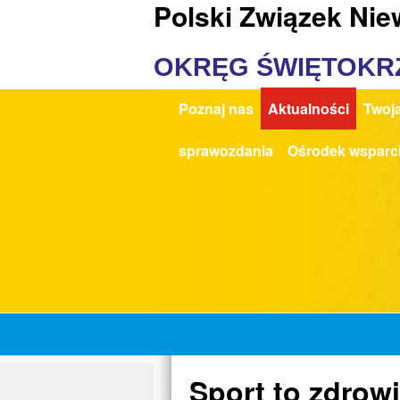
Polski Związek Ni
OKRĘG ŚWIĘTOKR
Poznaj nas
Aktualności
Twoja
sprawozdania
Ośrodek wsparc
Sport to zdrowi