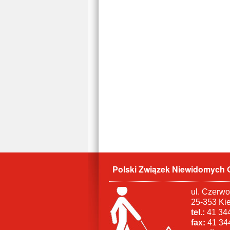
Polski Związek Niewidomych 
ul. Czerw
25-353 Ki
tel.:
41 344
fax:
41 34