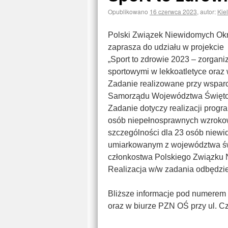
Opublikowano
16 czerwca 2023
,
autor:
Kie
Polski Związek Niewidomych Okr
zaprasza do udziału w projekcie
„Sport to zdrowie 2023 – zorga
sportowymi w lekkoatletyce oraz
Zadanie realizowane przy wspar
Samorządu Województwa Świętok
Zadanie dotyczy realizacji progr
osób niepełnosprawnych wzroko
szczególności dla 23 osób niewi
umiarkowanym z województwa św
członkostwa Polskiego Związku 
Realizacja w/w zadania odbędzie
Bliższe informacje pod numerem 
oraz w biurze PZN OŚ przy ul. C