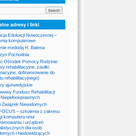
tne adresy i linki
cja Edukacji Nowoczesnej –
enia komputerowe
nie medodą H. Batesa
zyn Pochodnia
ki Ośrodek Pomocy Rodzinie
sy rehabilitacyjne, zasiłki
gnacyjne, dofinansowanie do
tu rehabilitacyjnego)
ry ajurwedyjskie
wowy Fundusz Rehabilitacji
 Niepełnosprawnych
i Związek Niewidomych
OCUS – szkolenia z zakresu
gi komputera oraz
ramowania i urządzeń
alistycznych dla osób
domych i niedowidzących