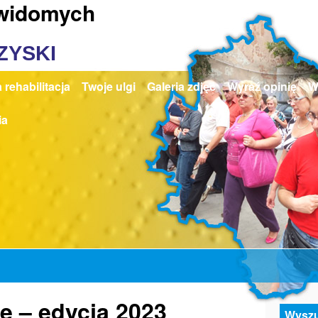
ewidomych
ZYSKI
 rehabilitacja
Twoje ulgi
Galeria zdjęć
Wyraź opinię
W
ia
e – edycja 2023
Wyszu