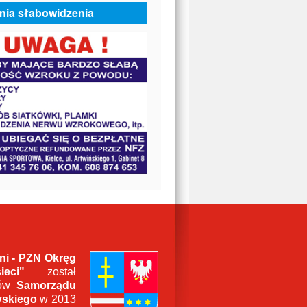
nia słabowidzenia
wni - PZN Okręg
eci"
został
ków
Samorządu
yskiego
w 2013