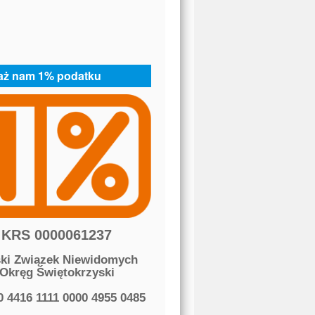
aż nam 1% podatku
KRS 0000061237
ski Związek Niewidomych
Okręg Świętokrzyski
0 4416 1111 0000 4955 0485