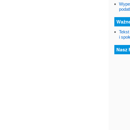
Wypeł
podat
Ważne
Tekst
i spo
Nasz 