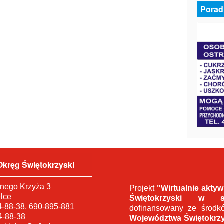
Porad
Okręg Świętokrzyski
onego Krzyża 3
Projekt
"Wirtualnie akty
elce
Świętokrzyski w si
-88-38, 690-895-881
dofinansowany ze środ
4-88-38
Województwa Świętokrz