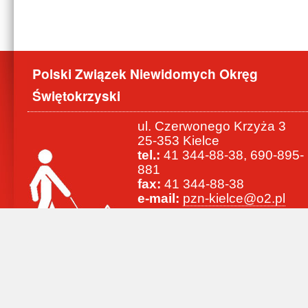
Polski Związek Niewidomych Okręg
Świętokrzyski
ul. Czerwonego Krzyża 3
25-353 Kielce
tel.:
41 344-88-38, 690-895-
881
fax:
41 344-88-38
e-mail:
pzn-kielce@o2.pl
www:
http://swietokrzyski.pzn.org.p