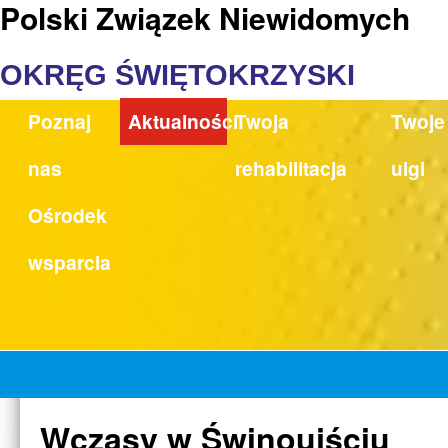
Polski Związek Niewidomych
OKRĘG ŚWIĘTOKRZYSKI
Poznaj
Aktualności
Twoja
Twoje
nas
rehabilitacja
ulgi
Ośrodek
wsparcia
Wczasy w Świnoujściu